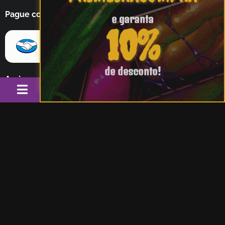
Pague com
e garanta
10%
de desconto!
Assine nossa newsletter
Pedidos
0
Downloads
Endereços
Métodos de pagamento
Assinar Newsletter
Detalhes da conta
Siga-nos
Área VIP
Sair