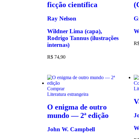
ficção científica
(
Ray Nelson
G
Wildner Lima (capa),
Wi
Rodrigo Tannus (ilustrações
R
internas)
R$
74,90
Co
Comprar
Li
Literatura estrangeira
V
O enigma de outro
mundo — 2ª edição
J
W
John W. Campbell