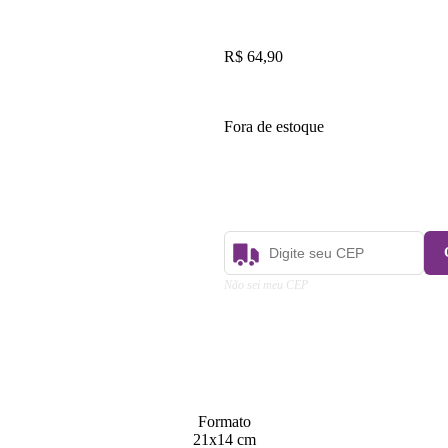
R$
64,90
Fora de estoque
Calcular o Frete
Não sei meu CEP
Formato
21x14 cm