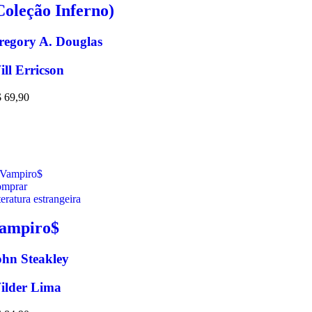
Coleção Inferno)
regory A. Douglas
ll Erricson
$
69,90
mprar
teratura estrangeira
ampiro$
ohn Steakley
ilder Lima