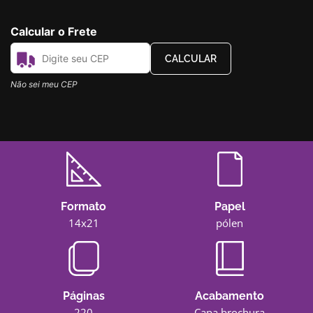
Calcular o Frete
CALCULAR
Não sei meu CEP
Formato
Papel
14x21
pólen
Páginas
Acabamento
220
Capa brochura