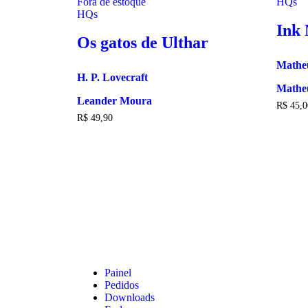
Fora de estoque
HQs
HQs
Ink
Os gatos de Ulthar
Matheu
H. P. Lovecraft
Matheu
Leander Moura
R$
45,0
R$
49,90
Painel
Pedidos
Downloads