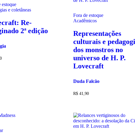
e estoque
ias e coletâneas
Fora de estoque
Acadêmicos
craft: Re-
inado 2ª edição
Representações
culturais e pedagog
gia
dos monstros no
universo de H. P.
0
Lovecraft
Duda Falcão
R$
41,90
ar