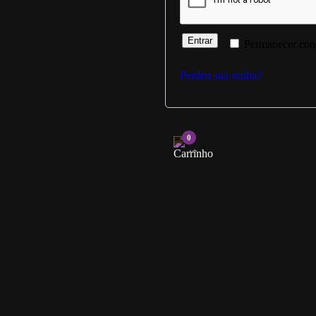
Entrar
Permanecer con
Perdeu sua senha?
0
...