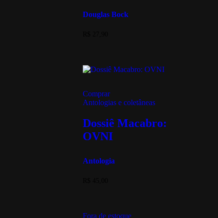
Douglas Bock
R$
27,90
Comprar
Antologias e coletâneas
Dossiê Macabro:
OVNI
Antologia
R$
45,00
Fora de estoque