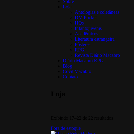
Sobre
Loja
Antologias e coletâneas
DM Pocket
HQs
Infantojuvenis
Acadêmicos
Literatura estrangeira
Pôsteres
RPG
Revista Diário Macabro
Diário Macabro RPG
Blog
Covil Macabro
Contato
Loja
Exibindo 17–22 de 22 resultados
Fora de estoque