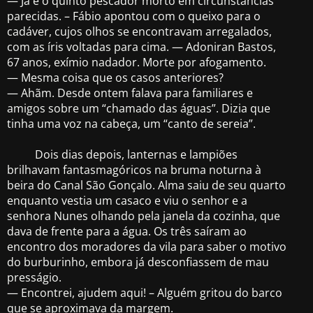
— Já é o quinto pescador morto em circunstâncias
parecidas. – Fábio apontou com o queixo para o
cadáver, cujos olhos se encontravam arregalados,
com as íris voltadas para cima. — Adoniran Bastos,
67 anos, exímio nadador. Morte por afogamento.
— Mesma coisa que os casos anteriores?
— Ahãm. Desde ontem falava para familiares e
amigos sobre um “chamado das águas”. Dizia que
tinha uma voz na cabeça, um “canto de sereia”.
Dois dias depois, lanternas e lampiões
brilhavam fantasmagóricos na bruma noturna à
beira do Canal São Gonçalo. Alma saiu de seu quarto
enquanto vestia um casaco e viu o senhor e a
senhora Nunes olhando pela janela da cozinha, que
dava de frente para a água. Os três saíram ao
encontro dos moradores da vila para saber o motivo
do burburinho, embora já desconfiassem de mau
presságio.
— Encontrei, ajudem aqui! – Alguém gritou do barco
que se aproximava da margem.