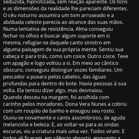
seduzida, hipnotizada, sem reação aparente. Os tons
e as dimensões da realidade lhe pareciam diferentes.
O céu noturno assumira um tom arroxeado e a
abóbada celeste parecia ao alcance das suas mãos.
Numa tentativa de resistência, Alma conseguiu
fechar os olhos e buscar algum suporte em si
mesma, refugiar-se daquele canto sinistro em
alguma paisagem de sua própria mente. Sentiu sua
cabeça ir para trás, como um coice. Outro coice. Teve
um apagão e logo voltou a si. Em meio ao cântico
obscuro, conseguiu distinguir vozes familiares. Um
pescador a puxara pelos cabelos, das águas
profundas para dentro do bote. Havia pessoas à sua
volta. Ela tentou dizer algo, mas desmaiou.
Quando desceu na margem, foi acolhida com
carinho pelos moradores. Dona Vera Nunes a cobriu
com um roupão de banho e enxugou seu rosto.
Ouviu-se novamente o canto assombroso, de aguda
melancolia e beleza. E, ao voltar-se para as ondas
escuras, viu a criatura mais uma vez. Todos viram. E
todos ali ficaram, em silêncio absorto, enquanto a