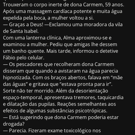
Trouxeram o corpo inerte de dona Carmem, 59 anos.
Após uma massagem cardíaca potente e muita água
expelida pela boca, a mulher voltou a si.
— Graças a Deus! —Exclamou uma moradora da vila
de Santa Isabel.
Com uma lanterna clínica, Alma aproximou-se e
examinou a mulher. Pediu que amigas lhe dessem
um banho quente. Mais tarde, informou o detetive
Fábio pelo celular.
— Os pescadores que recolheram dona Carmem
disseram que quando a avistaram na água parecia
hipnotizada. Com os braços abertos, falava em “mãe
das águas” e gritava que “estava pronta para ir”.
Sorte não ter morrido. Além da desorientação
espaço-temporal, apresentava tremores, taquicardia
e dilatação das pupilas. Reações semelhantes aos
efeitos de algumas substâncias psicotrópicas.
— Está sugerindo que dona Carmem poderia estar
drogada?
— Parecia. Fizeram exame toxicológico nos