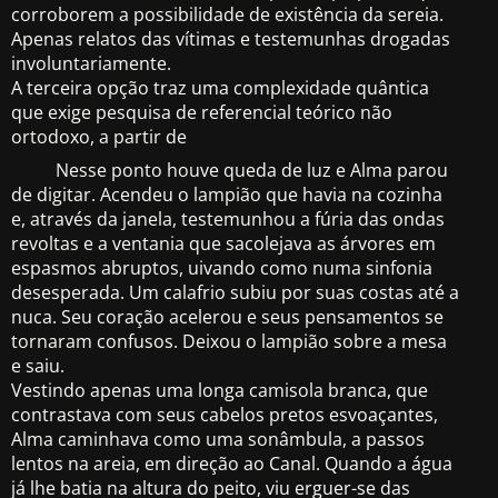
corroborem a possibilidade de existência da sereia.
Apenas relatos das vítimas e testemunhas drogadas
involuntariamente.
A terceira opção traz uma complexidade quântica
que exige pesquisa de referencial teórico não
ortodoxo, a partir de
Nesse ponto houve queda de luz e Alma parou
de digitar. Acendeu o lampião que havia na cozinha
e, através da janela, testemunhou a fúria das ondas
revoltas e a ventania que sacolejava as árvores em
espasmos abruptos, uivando como numa sinfonia
desesperada. Um calafrio subiu por suas costas até a
nuca. Seu coração acelerou e seus pensamentos se
tornaram confusos. Deixou o lampião sobre a mesa
e saiu.
Vestindo apenas uma longa camisola branca, que
contrastava com seus cabelos pretos esvoaçantes,
Alma caminhava como uma sonâmbula, a passos
lentos na areia, em direção ao Canal. Quando a água
já lhe batia na altura do peito, viu erguer-se das