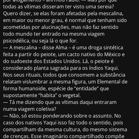
todas as vítimas disseram ter visto uma sereia?
Quero dizer, se elas foram afetadas pela mescalina,
em maior ou menor grau, é normal que tenham sido
acometidas por alucinações, mas não faz sentido
todo mundo ter entrado na mesma viagem
psicodélica, ou seja lá o que for.
— A mescalina – disse Alma – é uma droga sintética
feita a partir do peiote, um cacto nativo do México e
do sudoeste dos Estados Unidos. Lá, o peiote é
considerado planta sagrada para os índios Yaqui.
Nos seus rituais, todos que consomem a substância
relatam vislumbrar a mesma figura, um Elemental de
forma humanoide, espécie de “entidade” que
supostamente “habita” o vegetal.
— Tá me dizendo que as vítimas daqui entraram
numa viagem coletiva?
— Não, só estou ponderando sobre o assunto. No
caso dos nativos Yaqui isso faz todo o sentido, pois
compartilham da mesma cultura, do mesmo sistema
de crenças. Esse imaginário compartilhado compõe