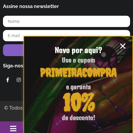
Assine nossa newsletter
Novo por aqui?
Assinar Newsletter
Use o cupom
Siga-nos
PRIMEIRACOMPRA
e garanta
10%
© Todos direitos reservados Editora Diário Macabro 2017
-
2026
de desconto!
Pedidos
0