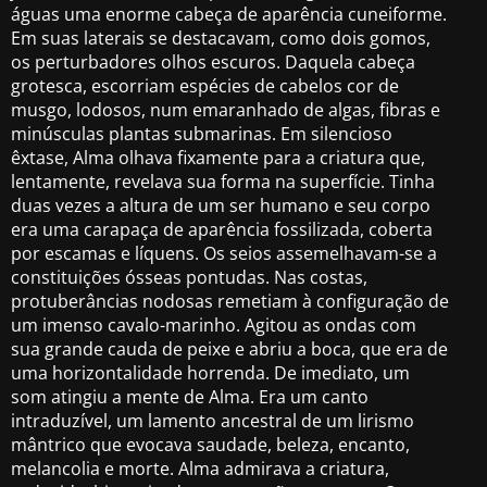
águas uma enorme cabeça de aparência cuneiforme.
Em suas laterais se destacavam, como dois gomos,
os perturbadores olhos escuros. Daquela cabeça
grotesca, escorriam espécies de cabelos cor de
musgo, lodosos, num emaranhado de algas, fibras e
minúsculas plantas submarinas. Em silencioso
êxtase, Alma olhava fixamente para a criatura que,
lentamente, revelava sua forma na superfície. Tinha
duas vezes a altura de um ser humano e seu corpo
era uma carapaça de aparência fossilizada, coberta
por escamas e líquens. Os seios assemelhavam-se a
constituições ósseas pontudas. Nas costas,
protuberâncias nodosas remetiam à configuração de
um imenso cavalo-marinho. Agitou as ondas com
sua grande cauda de peixe e abriu a boca, que era de
uma horizontalidade horrenda. De imediato, um
som atingiu a mente de Alma. Era um canto
intraduzível, um lamento ancestral de um lirismo
mântrico que evocava saudade, beleza, encanto,
melancolia e morte. Alma admirava a criatura,